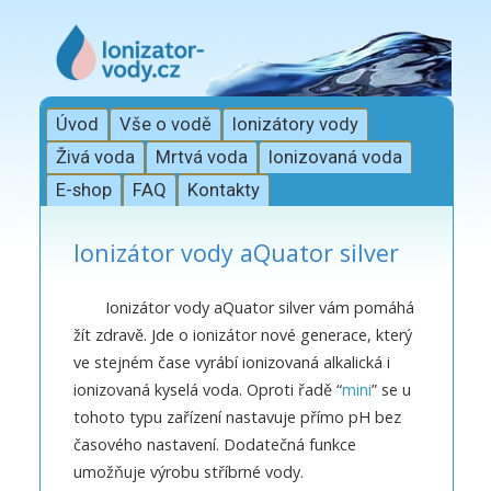
Úvod
Vše o vodě
Ionizátory vody
Živá voda
Mrtvá voda
Ionizovaná voda
E-shop
FAQ
Kontakty
Ionizátor vody aQuator silver
Ionizátor vody aQuator silver vám pomáhá
žít zdravě. Jde o ionizátor nové generace, který
ve stejném čase vyrábí ionizovaná alkalická i
ionizovaná kyselá voda. Oproti řadě “
mini
” se u
tohoto typu zařízení nastavuje přímo pH bez
časového nastavení. Dodatečná funkce
umožňuje výrobu stříbrné vody.