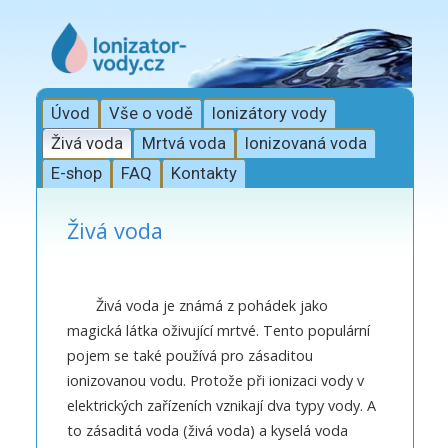
Úvod
Vše o vodě
Ionizátory vody
Živá voda
Mrtvá voda
Ionizovaná voda
E-shop
FAQ
Kontakty
Živá voda
Živá voda je známá z pohádek jako
magická látka oživující mrtvé. Tento populární
pojem se také používá pro zásaditou
ionizovanou vodu. Protože při ionizaci vody v
elektrických zařízeních vznikají dva typy vody. A
to zásaditá voda (živá voda) a kyselá voda