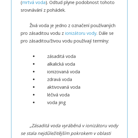
(
mrtvá voda
). Odtud plyne podobnost tohoto
srovnávání z pohádek.
Živá voda je jedno z označení používaných
pro zásaditou vodu z
ionizátoru vody
. Dále se
pro zásaditou/živou vodu používají termíny:
zásaditá voda
alkalická voda
ionizovaná voda
zdravá voda
aktivovaná voda
léčivá voda
voda jing
„Zásaditá voda vyráběná v ionizátoru vody
se stala nejdůležitějším pokrokem v oblasti