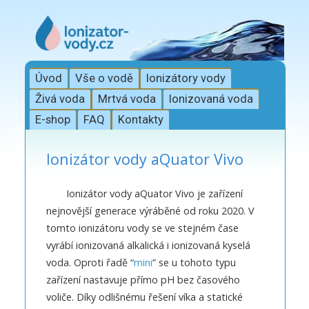
Úvod
Vše o vodě
Ionizátory vody
Živá voda
Mrtvá voda
Ionizovaná voda
E-shop
FAQ
Kontakty
Ionizátor vody aQuator Vivo
Ionizátor vody aQuator Vivo je zařízení
nejnovější generace výráběné od roku 2020. V
tomto ionizátoru vody se ve stejném čase
vyrábí ionizovaná alkalická i ionizovaná kyselá
voda. Oproti řadě “
mini
” se u tohoto typu
zařízení nastavuje přímo pH bez časového
voliče. Díky odlišnému řešení víka a statické