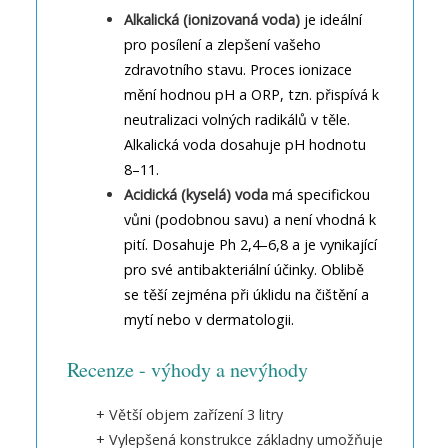
Alkalická (ionizovaná voda)
je ideální
pro posílení a zlepšení vašeho
zdravotního stavu. Proces ionizace
mění hodnou pH a ORP, tzn. přispívá k
neutralizaci volných radikálů v těle.
Alkalická voda dosahuje pH hodnotu
8–11.
Acidická (kyselá) voda
má specifickou
vůni (podobnou savu) a není vhodná k
pití. Dosahuje Ph 2,4–6,8 a je vynikající
pro své antibakteriální účinky. Oblibě
se těší zejména při úklidu na čištění a
mytí nebo v dermatologii.
Recenze - výhody a nevýhody
+ Větší objem zařízení 3 litry
+ Vylepšená konstrukce základny umožňuje