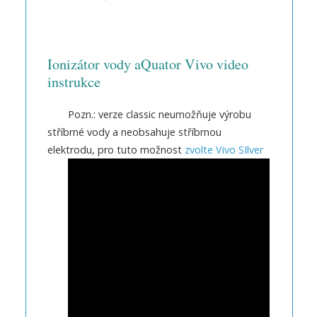
Ionizátor vody aQuator Vivo video
instrukce
Pozn.: verze classic neumožňuje výrobu
stříbrné vody a neobsahuje stříbrnou
elektrodu, pro tuto možnost
zvolte Vivo SIlver